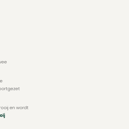
twee
de
oortgezet
ooij en wordt
ij