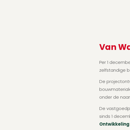
Van Wa
Per 1 decembe
zelfstandige b
De projectontw
bouwmateriale
onder de na
De vastgoedpo
sinds 1 decem
Ontwikkelin