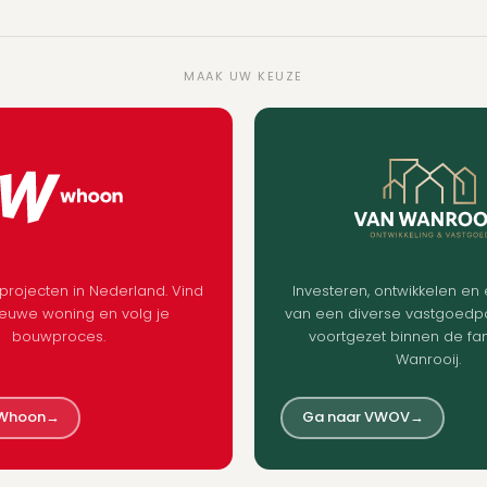
MAAK UW KEUZE
rojecten in Nederland. Vind
Investeren, ontwikkelen en 
ieuwe woning en volg je
van een diverse vastgoedpo
bouwproces.
voortgezet binnen de fa
Wanrooij.
 Whoon
→
Ga naar VWOV
→