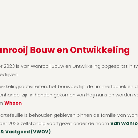
nrooij Bouw en Ontwikkeling
r 2023 is Van Wanrooij Bouw en Ontwikkeling opgesplitst in 
edrijven.
ikkelingsactiviteiten, het bouwbedrijf, de timmerfabriek en 
nhandel zijn in handen gekomen van Heijmans en worden v
am
Whoon
.
rtefeuille is behouden gebleven binnen de familie Van Wanr
ber 2023 zelfstandig voortgezet onder de naam
Van Wanroo
g & Vastgoed (VWOV)
.