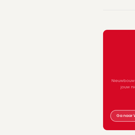
Nieuwbouwp
jouw n
Ga naar