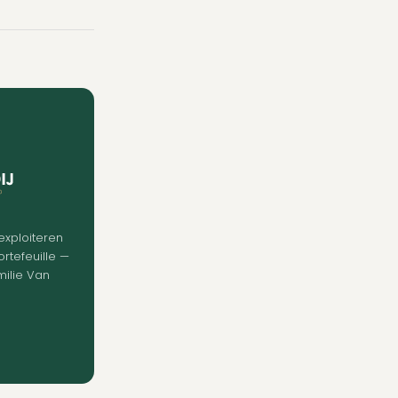
exploiteren
rtefeuille —
milie Van